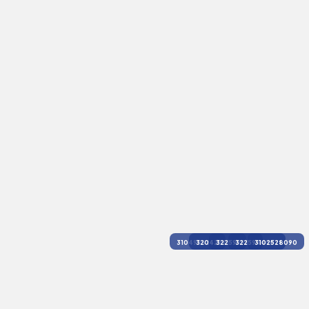
3104936250
3204256337
3225939631
3225944597
3102528090