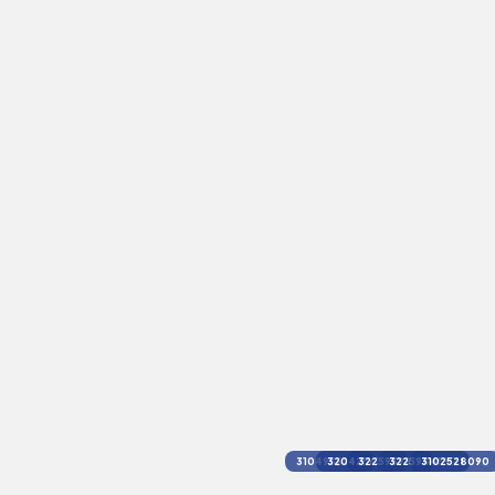
3104936250
3204256337
3225939631
3225944597
3102528090