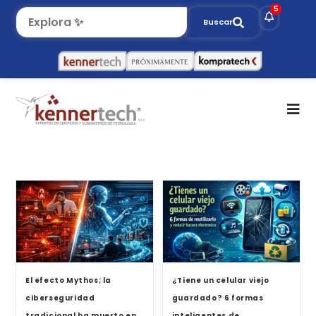
5
Buscar
El efecto Mythos; la
¿Tiene un celular viejo
ciberseguridad
guardado? 6 formas
tradicional ha muerto en
inteligentes de