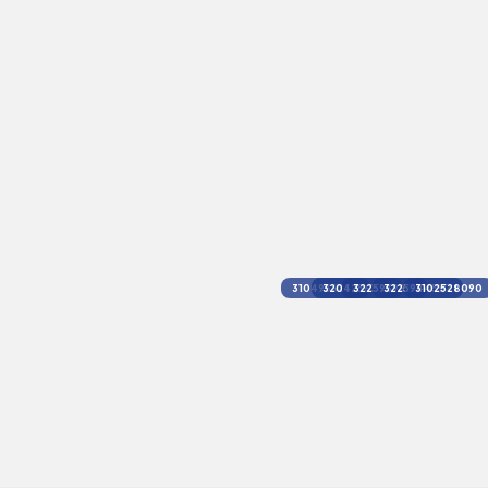
3104936250
3204256337
3225939631
3225944597
3102528090